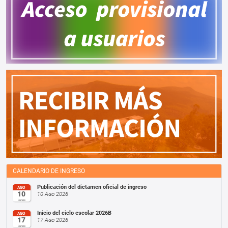
CALENDARIO DE INGRESO
Publicación del dictamen oficial de ingreso
AGO
10
10 Ago 2026
Lunes
Inicio del ciclo escolar 2026B
AGO
17
17 Ago 2026
Lunes