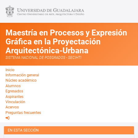
Maestría en Procesos y Expresión
Gráfica en la Proyectación
Arquitectónica-Urbana
SISTEMA NACIONAL DE POSGRADOS - SECIHTI
Inicio
Información general
Núcleo académico
Alumnos
Egresados
Aspirantes
Vinculación
Acervos
Preguntas frecuentes
EN ESTA SECCIÓN