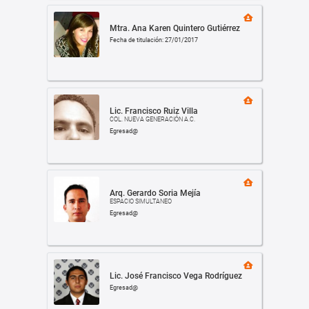
Mtra. Ana Karen Quintero Gutiérrez
Fecha de titulación: 27/01/2017
Lic. Francisco Ruiz Villa
COL. NUEVA GENERACIÓN A.C.
Egresad@
Arq. Gerardo Soria Mejía
ESPACIO SIMULTANEO
Egresad@
Lic. José Francisco Vega Rodríguez
Egresad@