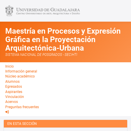
Maestría en Procesos y Expresión
Gráfica en la Proyectación
Arquitectónica-Urbana
SISTEMA NACIONAL DE POSGRADOS - SECIHTI
Inicio
Información general
Núcleo académico
Alumnos
Egresados
Aspirantes
Vinculación
Acervos
Preguntas frecuentes
EN ESTA SECCIÓN