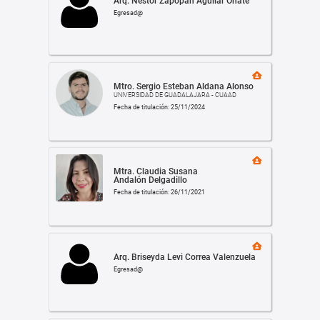
Arq. Néstor Zapopan Aguilar Oñate
Egresad@
Mtro. Sergio Esteban Aldana Alonso
UNIVERSIDAD DE GUADALAJARA - CUAAD
Fecha de titulación: 25/11/2024
Mtra. Claudia Susana
Andalón Delgadillo
Fecha de titulación: 26/11/2021
Arq. Briseyda Levi Correa Valenzuela
Egresad@