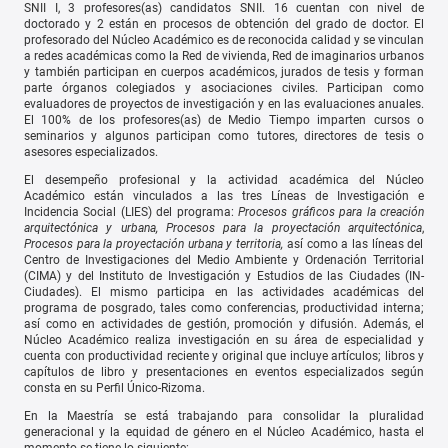
SNII I, 3 profesores(as) candidatos SNII. 16 cuentan con nivel de
doctorado y 2 están en procesos de obtención del grado de doctor. El
profesorado del Núcleo Académico es de reconocida calidad y se vinculan
a redes académicas como la Red de vivienda, Red de imaginarios urbanos
y también participan en cuerpos académicos, jurados de tesis y forman
parte órganos colegiados y asociaciones civiles. Participan como
evaluadores de proyectos de investigación y en las evaluaciones anuales.
El 100% de los profesores(as) de Medio Tiempo imparten cursos o
seminarios y algunos participan como tutores, directores de tesis o
asesores especializados.
El desempeño profesional y la actividad académica del Núcleo
Académico están vinculados a las tres Líneas de Investigación e
Incidencia Social (LIES) del programa:
Procesos gráficos para la creación
arquitectónica y urbana, Procesos para la proyectación arquitectónica
,
Procesos para la proyectación urbana y territoria,
así como a las líneas del
Centro de Investigaciones del Medio Ambiente y Ordenación Territorial
(CIMA) y del Instituto de Investigación y Estudios de las Ciudades (IN-
Ciudades). El mismo participa en las actividades académicas del
programa de posgrado, tales como conferencias, productividad interna;
así como en actividades de gestión, promoción y difusión. Además, el
Núcleo Académico realiza investigación en su área de especialidad y
cuenta con productividad reciente y original que incluye artículos; libros y
capítulos de libro y presentaciones en eventos especializados según
consta en su Perfil Único-Rizoma.
En la Maestría se está trabajando para consolidar la pluralidad
generacional y la equidad de género en el Núcleo Académico, hasta el