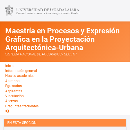
Maestría en Procesos y Expresión
Gráfica en la Proyectación
Arquitectónica-Urbana
SISTEMA NACIONAL DE POSGRADOS - SECIHTI
Inicio
Información general
Núcleo académico
Alumnos
Egresados
Aspirantes
Vinculación
Acervos
Preguntas frecuentes
EN ESTA SECCIÓN