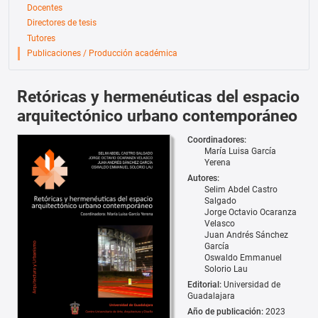
Docentes
Directores de tesis
Tutores
Publicaciones / Producción académica
Retóricas y hermenéuticas del espacio
arquitectónico urbano contemporáneo
Coordinadores:
María Luisa García
Yerena
Autores:
Selim Abdel Castro
Salgado
Jorge Octavio Ocaranza
Velasco
Juan Andrés Sánchez
García
Oswaldo Emmanuel
Solorio Lau
Editorial:
Universidad de
Guadalajara
Año de publicación:
2023