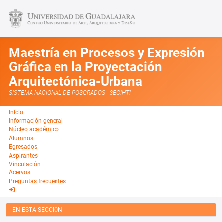
Maestría en Procesos y Expresión
Gráfica en la Proyectación
Arquitectónica-Urbana
SISTEMA NACIONAL DE POSGRADOS - SECIHTI
Inicio
Información general
Núcleo académico
Alumnos
Egresados
Aspirantes
Vinculación
Acervos
Preguntas frecuentes
EN ESTA SECCIÓN