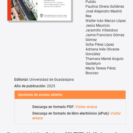
Pulido
Paulina Olvera Gutiérrez
José Alejandro Madrid
Rea
Walter Iván Manzo López
Jesús Mauricio
Jaramillo Villalobos
Jaime Francisco Gómez
Gómez
Sofia Pérez López
Adriana Inés Olivares
González
Thamara Mariel Angulo
Gastelum
María Teresa Pérez
Bourzac
Editorial:
Universidad de Guadalajara
Año de publicación:
2025
Opciones de acceso abierto:
Descarga en formato PDF:
Visitar enlace
Descarga en formato de libro electrónico (ePub):
Visitar
enlace