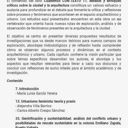
El contenido del libro
Cuadernos CON-TEXTO 11. Miradas y enfoques
críticos sobre la ciudad y la arquitectura
constituye un valioso esfuerzo y
audacia para profundizar en el debate que fomente la crítica y reflexiones
sobre procesos y fenómenos que acontecen en el espacio arquitectónico y
urbano. Los estudios aquí presentados encuentran en esta obra un eje
vertebrador que orienta hacia nuevas rutas de exploración, análisis y de
observación de fenómenos presentes en la arquitectura y la ciudad.
El objetivo se centra en presentar diversas propuestas resultados de
investigaciones que va desde marcos teóricos para nuevos campos de
exploración, abordajes metodológicos y de reflexión hasta comprender
cómo se observan algunos procesos y dinámicas en el contexto
arquitectónico y urbano. Cada capítulo contiene la visión particular que
sobre temas específicos desarrollan los autores, el abordaje y los
aspectos que resultan relevantes para llevar a cabo sus discursos y
concluir con reflexiones de sumo interés para el ámbito académico y de
investigación.
Contenido
7. Introducción
- María Luisa García Yerena
13. Urbanismo feminista: teoría y praxis
- Alejandra Villa Barrios
- Carlos Alberto Crespo Sánchez
33. Gentrificación y sustentabilidad: análisis del conflicto urbano y
posibilidades de rescate sustentable en la colonia Emiliano Zapata,
Puerto Vallarta