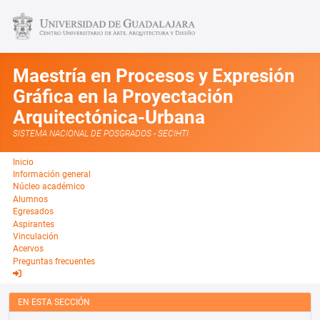
Maestría en Procesos y Expresión
Gráfica en la Proyectación
Arquitectónica-Urbana
SISTEMA NACIONAL DE POSGRADOS - SECIHTI
Inicio
Información general
Núcleo académico
Alumnos
Egresados
Aspirantes
Vinculación
Acervos
Preguntas frecuentes
EN ESTA SECCIÓN